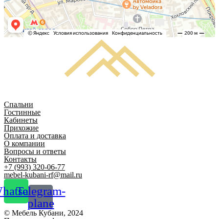
Спальни
Гостинные
Кабинеты
Прихожие
Оплата и доставка
О компании
Вопросы и ответы
Контакты
+7 (993) 320-06-77
mebel-kubani-rf@mail.ru
hatsapp
Telegram-
plane
© Мебель Кубани, 2024