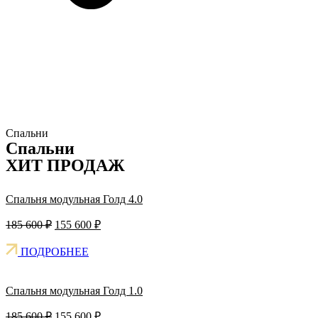
Спальни
Спальни
ХИТ ПРОДАЖ
Спальня модульная Голд 4.0
Original
Current
185 600
₽
155 600
₽
price
price
was:
is:
ПОДРОБНЕЕ
185
155
600 ₽.
600 ₽.
Спальня модульная Голд 1.0
Original
Current
185 600
₽
155 600
₽