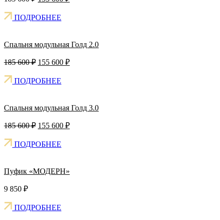
price
price
was:
is:
ПОДРОБНЕЕ
185
155
600 ₽.
600 ₽.
Спальня модульная Голд 2.0
Original
Current
185 600
₽
155 600
₽
price
price
was:
is:
ПОДРОБНЕЕ
185
155
600 ₽.
600 ₽.
Спальня модульная Голд 3.0
Original
Current
185 600
₽
155 600
₽
price
price
was:
is:
ПОДРОБНЕЕ
185
155
600 ₽.
600 ₽.
Пуфик «МОДЕРН»
9 850
₽
ПОДРОБНЕЕ